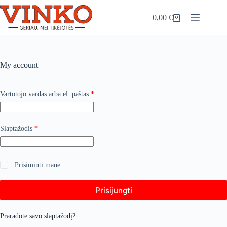
Skip
to
0,00
€
Shopping
content
cart
My account
Privalomas
Vartotojo vardas arba el. paštas
*
Privalomas
Slaptažodis
*
Prisiminti mane
Prisijungti
Praradote savo slaptažodį?