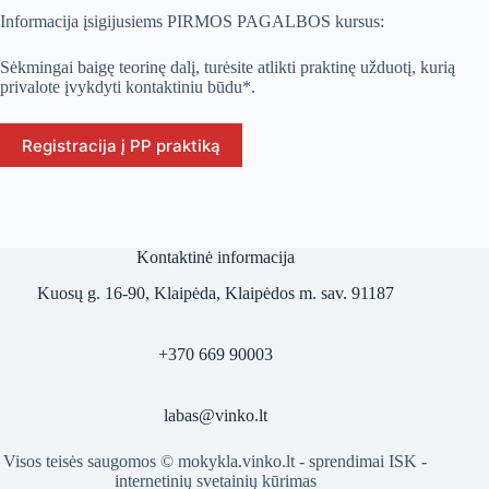
Informacija įsigijusiems PIRMOS PAGALBOS kursus:
Sėkmingai baigę teorinę dalį, turėsite atlikti praktinę užduotį, kurią
privalote įvykdyti kontaktiniu būdu*.
Registracija į PP praktiką
Kontaktinė informacija
Kuosų g. 16-90, Klaipėda, Klaipėdos m. sav. 91187
+370 669 90003
labas@vinko.lt
Visos teisės saugomos © mokykla.vinko.lt - sprendimai
ISK -
internetinių svetainių kūrimas